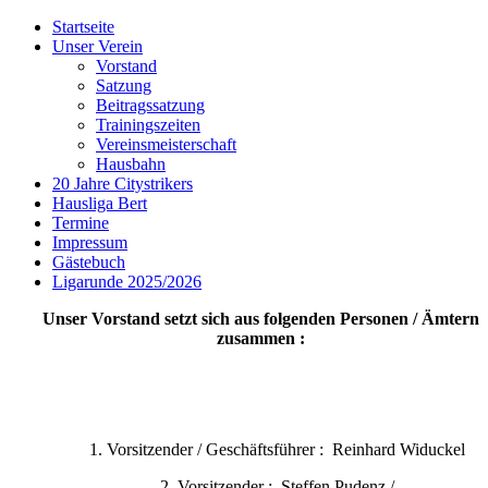
Startseite
Unser Verein
Vorstand
Satzung
Beitragssatzung
Trainingszeiten
Vereinsmeisterschaft
Hausbahn
20 Jahre Citystrikers
Hausliga Bert
Termine
Impressum
Gästebuch
Ligarunde 2025/2026
Unser Vorstand setzt sich aus folgenden Personen / Ämtern
zusammen :
1. Vorsitzender / Geschäftsführer : Reinhard Widuckel
2. Vorsitzender : Steffen Pudenz /